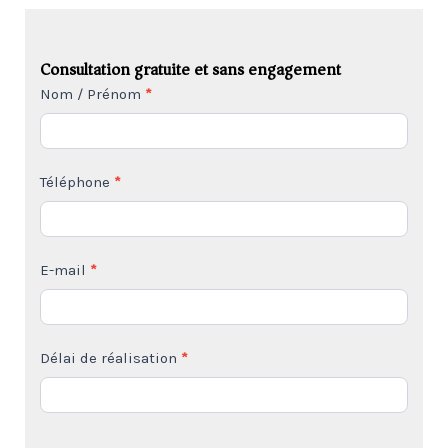
Consultation gratuite et sans engagement
Formulaire
Nom / Prénom
*
de
Contact
Téléphone
*
-
Bas
de
E-mail
*
PAGE
Délai de réalisation
*