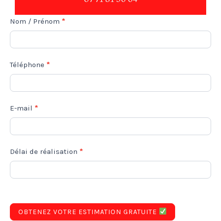
Formulaire
Nom / Prénom
*
de
Contact
Téléphone
*
-
Bas
de
E-mail
*
PAGE
Délai de réalisation
*
OBTENEZ VOTRE ESTIMATION GRATUITE